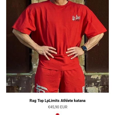
Rag Top LpLimits Athlete katana
Angebot
€45,90 EUR