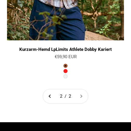
Kurzarm-Hemd LpLimits Athlete Dobby Kariert
Angebot
€59,90 EUR
Farbe
Braun
Rot
Weiß
2 / 2