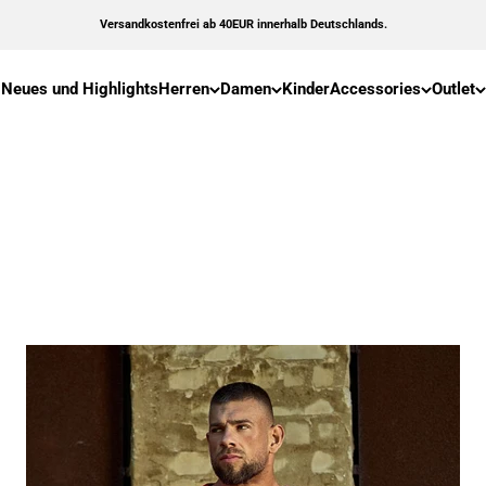
Versandkostenfrei ab 40EUR innerhalb Deutschlands.
Neues und Highlights
Herren
Damen
Kinder
Accessories
Outlet
Legal Power neue Produkte!