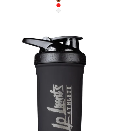
Farbe
Braun
Rot
Weiß