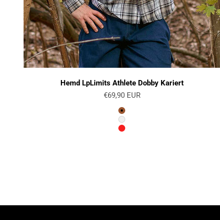
Hemd LpLimits Athlete Dobby Kariert
Angebot
€69,90 EUR
Farbe
Braun
Weiß
Rot