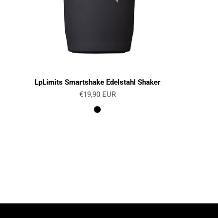
LpLimits Smartshake Edelstahl Shaker
Angebot
€19,90 EUR
Farbe
Schwarz