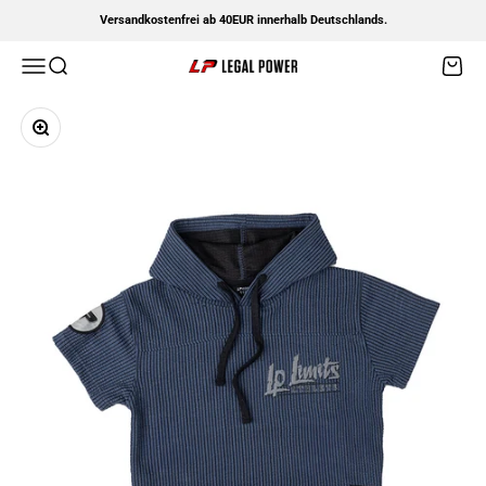
Zum Inhalt springen
Versandkostenfrei ab 40EUR innerhalb Deutschlands.
Menü
Suche
Waren
Legal Power
Bild vergrößern