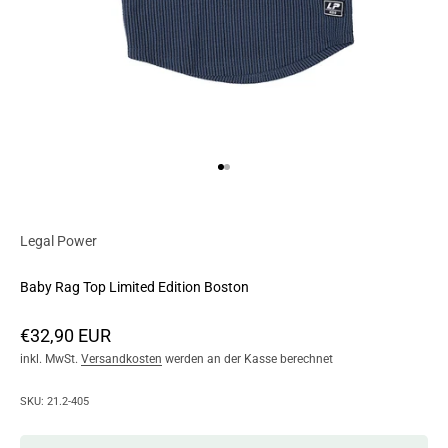
Go to item 1
Go to item 2
Legal Power
Baby Rag Top Limited Edition Boston
Angebot
€32,90 EUR
inkl. MwSt.
Versandkosten
werden an der Kasse berechnet
SKU: 21.2-405