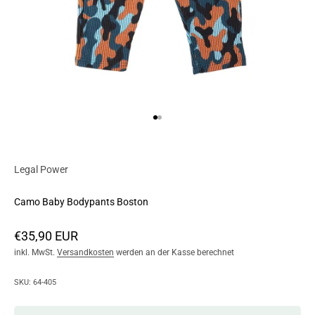
Go to item 1
Go to item 2
Legal Power
Camo Baby Bodypants Boston
Angebot
€35,90 EUR
inkl. MwSt.
Versandkosten
werden an der Kasse berechnet
SKU: 64-405