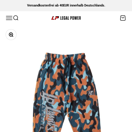
Zum Inhalt springen
Versandkostenfrei ab 40EUR innerhalb Deutschlands.
Menü
Suche
Waren
Legal Power
Bild vergrößern