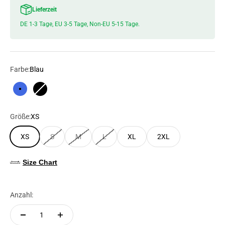
Lieferzeit
DE 1-3 Tage, EU 3-5 Tage, Non-EU 5-15 Tage.
Farbe:
Blau
Blau
Schwarz
Größe:
XS
XS
S
M
L
XL
2XL
Size Chart
Anzahl: