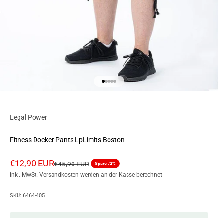
Go to item 1
Go to item 2
Go to item 3
Go to item 4
Go to item 5
Legal Power
Fitness Docker Pants LpLimits Boston
Angebot
€12,90 EUR
Regulärer Preis
€45,90 EUR
Spare 72%
inkl. MwSt.
Versandkosten
werden an der Kasse berechnet
SKU: 6464-405