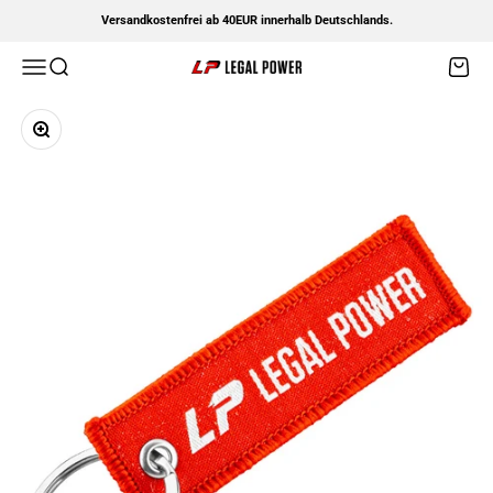
Zum Inhalt springen
Versandkostenfrei ab 40EUR innerhalb Deutschlands.
Menü
Suche
Waren
Legal Power
Bild vergrößern