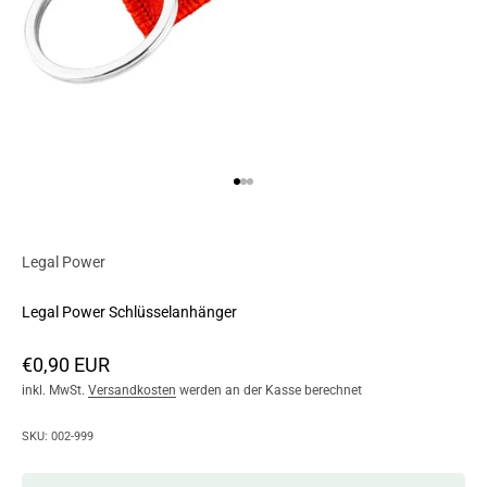
Go to item 1
Go to item 2
Go to item 3
Legal Power
Legal Power Schlüsselanhänger
Angebot
€0,90 EUR
inkl. MwSt.
Versandkosten
werden an der Kasse berechnet
SKU: 002-999