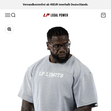
Zum Inhalt springen
Versandkostenfrei ab 40EUR innerhalb Deutschlands.
Menü
Suche
Waren
Legal Power
Bild vergrößern