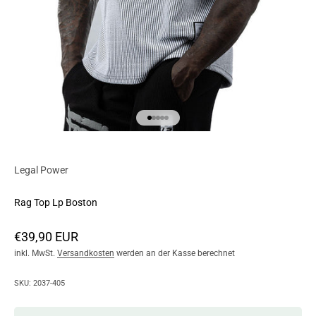
Go to item 1
Go to item 2
Go to item 3
Go to item 4
Go to item 5
Legal Power
Rag Top Lp Boston
Angebot
€39,90 EUR
inkl. MwSt.
Versandkosten
werden an der Kasse berechnet
SKU: 2037-405