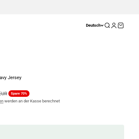
Suche
Anmelden
Warenkor
Deutsch
avy Jersey
er Preis
 EUR
Spare 70%
en
werden an der Kasse berechnet