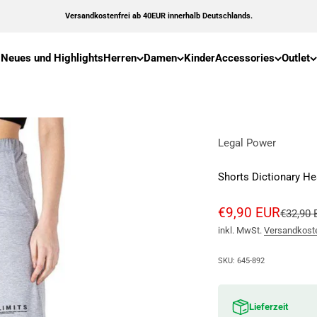
Versandkostenfrei ab 40EUR innerhalb Deutschlands.
Neues und Highlights
Herren
Damen
Kinder
Accessories
Outlet
Legal Power
Shorts Dictionary He
Angebot
€9,90 EUR
Regulär
€32,90
inkl. MwSt.
Versandkost
SKU: 645-892
Lieferzeit