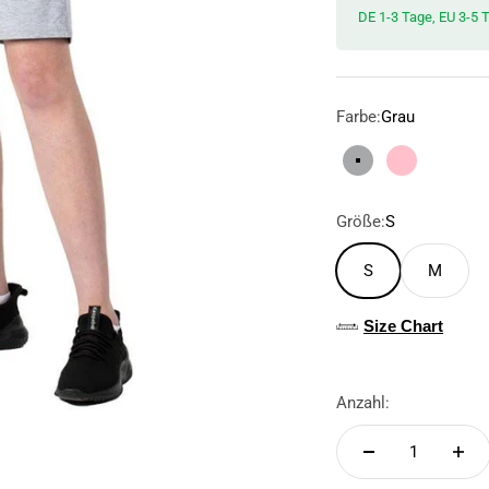
DE 1-3 Tage, EU 3-5 
Farbe:
Grau
Grau
Rosa
Größe:
S
S
M
Size Chart
Anzahl: