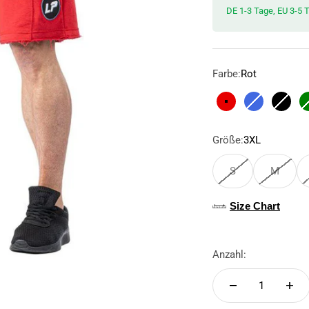
DE 1-3 Tage, EU 3-5 
Farbe:
Rot
Rot
Blau
Schwa
Größe:
3XL
S
M
Size Chart
Anzahl: