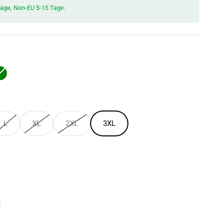
Tage, Non-EU 5-15 Tage.
rz
Grün
L
XL
2XL
3XL