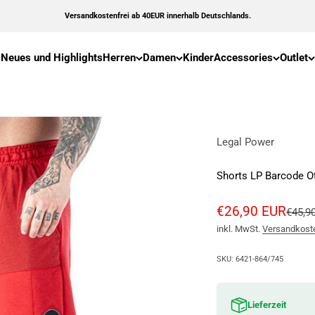
Versandkostenfrei ab 40EUR innerhalb Deutschlands.
Neues und Highlights
Herren
Damen
Kinder
Accessories
Outlet
Legal Power
Shorts LP Barcode O
Angebot
€26,90 EUR
Regulä
€45,9
inkl. MwSt.
Versandkost
SKU: 6421-864/745
Lieferzeit