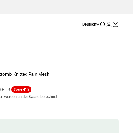
Suche
Anmelden
Warenkor
Deutsch
ttomix Knitted Rain Mesh
rer Preis
0 EUR
Spare 41%
en
werden an der Kasse berechnet